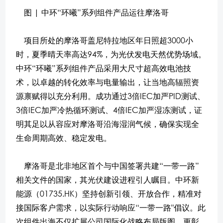
图 | 中环“环曦”系列组件产品运往摩洛哥
项目所处的摩洛哥盖尼特拉地区年日照超3000小
时，夏季晴天率高达94%，为光伏发电天然优势场域。
中环“环曦”系列组件产品采用大尺寸超高效电池技
术，以卓越的转化效率与电量输出，让当地高辐照资
源禀赋得以充分利用。成功通过3倍IEC加严PID测试、
3倍IEC加严冷热循环测试、4倍IEC加严湿冻测试，证
明其足以从容应对摩洛哥沿海湿润气候，确保实现全
生命周期高效、稳定发电。
摩洛哥是北非地区首个与中国签署共建“一带一路”
相关文件的国家，其光伏建设进程引人瞩目。中环新
能源（01735.HK）坚持创新引领、开放合作，精准对
接国际客户需求，以实际行动响应“一带一路"倡议。此
次组件出海不仅扩展公司国际化战略布局版图，更彰